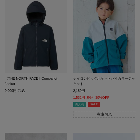
【THE NORTH FACE】Companct
ナイロンビッグポケットバイカラージャ
Jacket
ケット
9,900
税込
2,189
1,532
税込
30%OFF
再入荷
SALE
在庫切れ