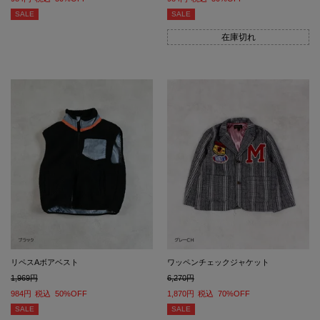
SALE
SALE
在庫切れ
リペスAボアベスト
ワッペンチェックジャケット
1,969
6,270
984
税込
50%OFF
1,870
税込
70%OFF
SALE
SALE