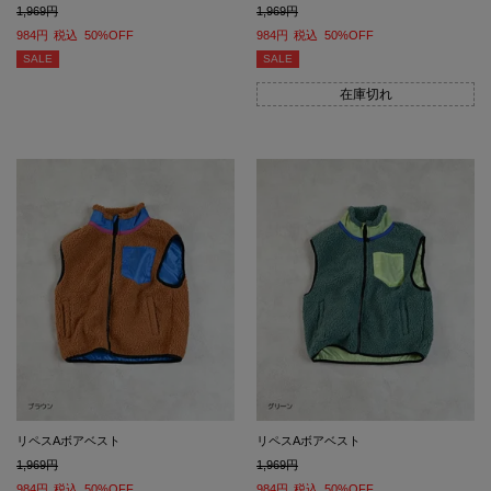
1,969
1,969
984
税込
50%OFF
984
税込
50%OFF
SALE
SALE
在庫切れ
リペスAボアベスト
リペスAボアベスト
1,969
1,969
984
税込
50%OFF
984
税込
50%OFF