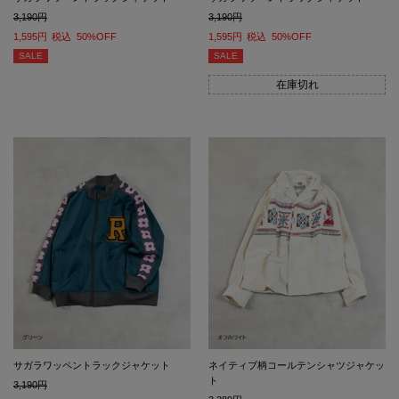
3,190
3,190
1,595
税込
50%OFF
1,595
税込
50%OFF
SALE
SALE
在庫切れ
サガラワッペントラックジャケット
ネイティブ柄コールテンシャツジャケッ
ト
3,190