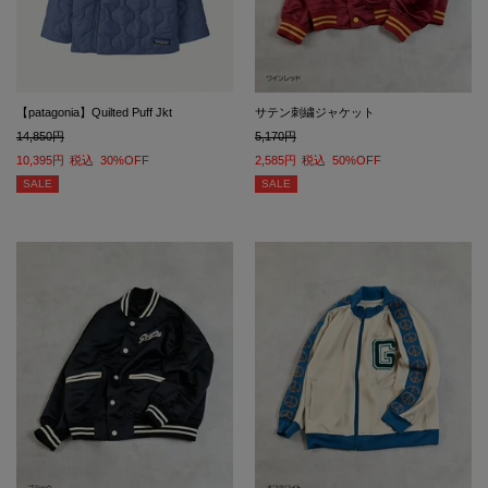
【patagonia】Quilted Puff Jkt
サテン刺繍ジャケット
14,850
5,170
10,395
税込
30%OFF
2,585
税込
50%OFF
SALE
SALE