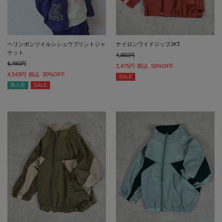
ヘリンボンツイルシシュウプリントジャ
ナイロンワイドジップJKT
ケット
4,950
6,490
2,475
税込
50%OFF
4,543
税込
30%OFF
SALE
再入荷
SALE