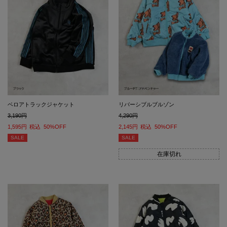
ベロアトラックジャケット
リバーシブルブルゾン
3,190
4,290
1,595
税込
50%OFF
2,145
税込
50%OFF
SALE
SALE
在庫切れ