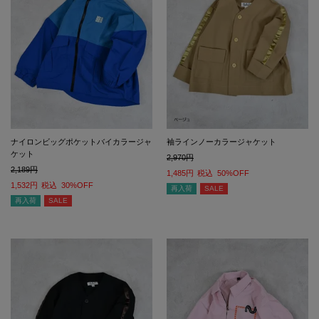
ナイロンビッグポケットバイカラージャ
袖ラインノーカラージャケット
ケット
2,970
2,189
1,485
税込
50%OFF
1,532
税込
30%OFF
再入荷
SALE
再入荷
SALE