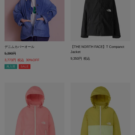
デニムカバーオール
【THE NORTH FACE】T Companct
Jacket
5,390
9,350
税込
3,773
税込
30%OFF
再入荷
SALE