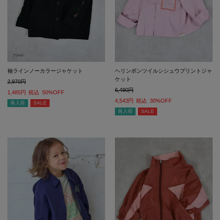
袖ラインノーカラージャケット
ヘリンボンツイルシシュウプリントジャ
ケット
2,970
6,490
1,485
税込
50%OFF
4,543
税込
30%OFF
再入荷
SALE
再入荷
SALE