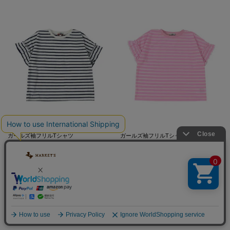
ガールズ袖フリルTシャツ
ガールズ袖フリルTシャツ
979
979
649
税込
33%OFF
649
税込
33%OFF
OUTLET
OUTLET
在庫切れ
在庫切れ