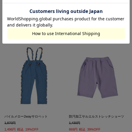
1,870
1,870
1,496
税込
19%OFF
1,496
税込
19%OFF
OUTLET
OUTLET
在庫切れ
在庫切れ
パイルメロー2wayサロペット
防汚加工サルエルストレッチショーツ
1,870
1,430
1,496
税込
19%OFF
869
税込
39%OFF