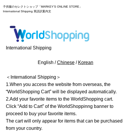
子供服のセレクトショップ「MARKEY'S ONLINE STORE」
International Shipping 英語訳案内文
International Shipping
English /
Chinese
/
Korean
＜International Shipping＞
1.When you access the website from overseas, the
“WorldShopping Cart” will be displayed automatically.
2.Add your favorite items to the WorldShopping cart.
Click “Add to Cart” of the WorldShoppinng banner to
proceed to buy your favorite items.
The cart will only appear for items that can be purchased
from your country.