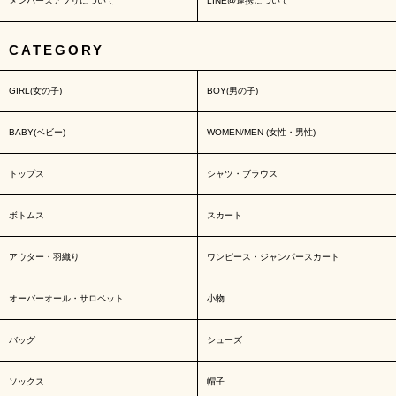
メンバーズアプリについて
LINE@連携について
CATEGORY
GIRL(女の子)
BOY(男の子)
BABY(ベビー)
WOMEN/MEN (女性・男性)
トップス
シャツ・ブラウス
ボトムス
スカート
アウター・羽織り
ワンピース・ジャンパースカート
オーバーオール・サロペット
小物
バッグ
シューズ
ソックス
帽子